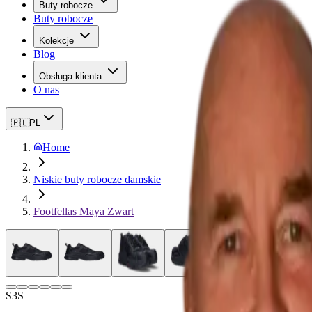
Buty robocze
Buty robocze
Kolekcje
Blog
Obsługa klienta
O nas
🇵🇱
PL
Home
Niskie buty robocze damskie
Footfellas Maya Zwart
S3S