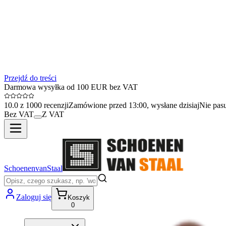
Przejdź do treści
Darmowa wysyłka od 100 EUR bez VAT
10.0 z 1000 recenzji
Zamówione przed 13:00, wysłane dzisiaj
Nie pas
Bez VAT
Z VAT
SchoenenvanStaal
Zaloguj się
Koszyk
0