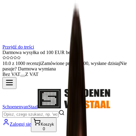
Przejdź do treści
Darmowa wysyłka od 100 EUR bez VAT
10.0 z 1000 recenzji
Zamówione przed 13:00, wysłane dzisiaj
Nie
pasuje? Darmowa wymiana
Bez VAT
Z VAT
SchoenenvanStaal
Zaloguj się
Koszyk
0