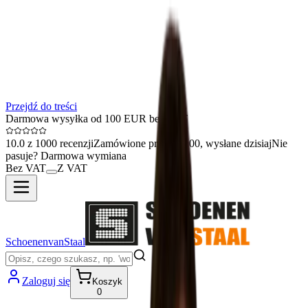
Przejdź do treści
Darmowa wysyłka od 100 EUR bez VAT
10.0 z 1000 recenzji
Zamówione przed 13:00, wysłane dzisiaj
Nie
pasuje? Darmowa wymiana
Bez VAT
Z VAT
SchoenenvanStaal
Zaloguj się
Koszyk
0