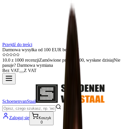
Przejdź do treści
Darmowa wysyłka od 100 EUR bez VAT
10.0 z 1000 recenzji
Zamówione przed 13:00, wysłane dzisiaj
Nie
pasuje? Darmowa wymiana
Bez VAT
Z VAT
SchoenenvanStaal
Zaloguj się
Koszyk
0