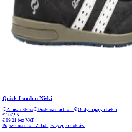
Quick London Niski
Zamsz i Skóra
Doskonała ochrona
Oddychający i Lekki
€ 107,95
€ 89,21
bez VAT
Poprzednia strona
Załaduj więcej produktów