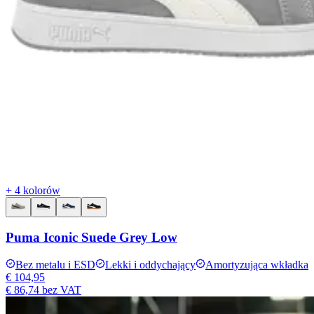
+ 4 kolorów
Puma Iconic Suede Grey Low
Bez metalu i ESD
Lekki i oddychający
Amortyzująca wkładka
€ 104,95
€ 86,74
bez VAT