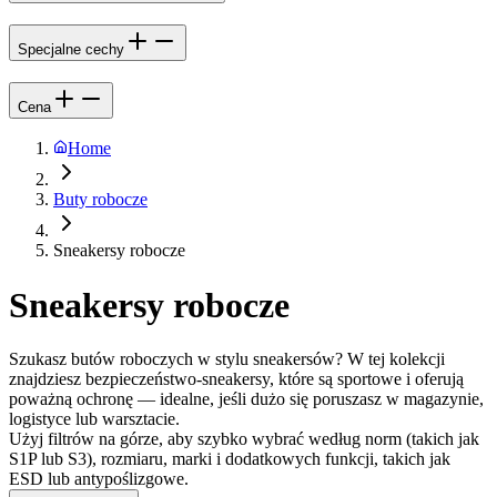
Specjalne cechy
Cena
Home
Buty robocze
Sneakersy robocze
Sneakersy robocze
Szukasz butów roboczych w stylu sneakersów? W tej kolekcji
znajdziesz bezpieczeństwo-sneakersy, które są sportowe i oferują
poważną ochronę — idealne, jeśli dużo się poruszasz w magazynie,
logistyce lub warsztacie.
Użyj filtrów na górze, aby szybko wybrać według norm (takich jak
S1P lub S3), rozmiaru, marki i dodatkowych funkcji, takich jak
ESD lub antypoślizgowe.