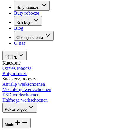
Buty robocze
Buty robocze
Kolekcje
Blog
Obsługa klienta
O nas
🇵🇱
PL
Kategorie
Odzież robocza
Buty robocze
Sneakersy robocze
Antislip werkschoenen
Metaalvrije werkschoenen
ESD werkschoenen
Halfhoge werkschoenen
Pokaż więcej
Marki