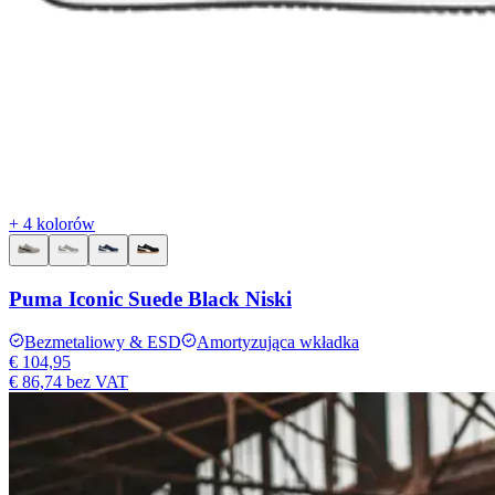
+ 4 kolorów
Puma Iconic Suede Black Niski
Bezmetaliowy & ESD
Amortyzująca wkładka
€ 104,95
€ 86,74
bez VAT