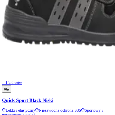
+ 1 kolorów
Quick Sport Black Niski
Lekki i elastyczny
Niezawodna ochrona S3S
Sportowy i
nowoczesny wygląd