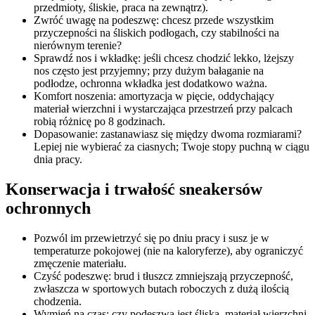
przedmioty, śliskie, praca na zewnątrz).
Zwróć uwagę na podeszwę: chcesz przede wszystkim
przyczepności na śliskich podłogach, czy stabilności na
nierównym terenie?
Sprawdź nos i wkładkę: jeśli chcesz chodzić lekko, lżejszy
nos często jest przyjemny; przy dużym bałaganie na
podłodze, ochronna wkładka jest dodatkowo ważna.
Komfort noszenia: amortyzacja w pięcie, oddychający
materiał wierzchni i wystarczająca przestrzeń przy palcach
robią różnicę po 8 godzinach.
Dopasowanie: zastanawiasz się między dwoma rozmiarami?
Lepiej nie wybierać za ciasnych; Twoje stopy puchną w ciągu
dnia pracy.
Konserwacja i trwałość sneakersów
ochronnych
Pozwól im przewietrzyć się po dniu pracy i susz je w
temperaturze pokojowej (nie na kaloryferze), aby ograniczyć
zmęczenie materiału.
Czyść podeszwę: brud i tłuszcz zmniejszają przyczepność,
zwłaszcza w sportowych butach roboczych z dużą ilością
chodzenia.
Wymień na czas: czy podeszwa jest śliska, materiał wierzchni