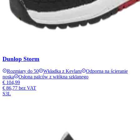
Dunlop Storm
Rozmiary do 50
Wkładka z Kevlaru
Odporna na ścieranie
noska
Osłona palców z włókna szklanego
€ 104,99
€ 86,77
bez VAT
S3L