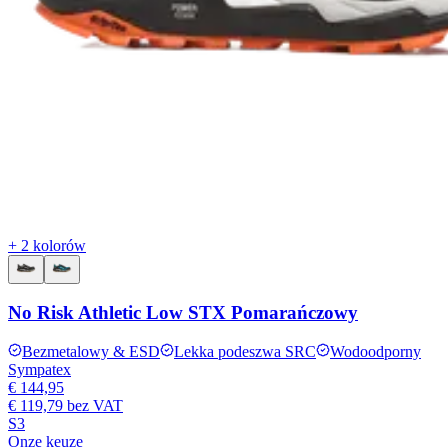
+ 2 kolorów
No Risk Athletic Low STX Pomarańczowy
Bezmetalowy & ESD
Lekka podeszwa SRC
Wodoodporny
Sympatex
€ 144,95
€ 119,79
bez VAT
S3
Onze keuze