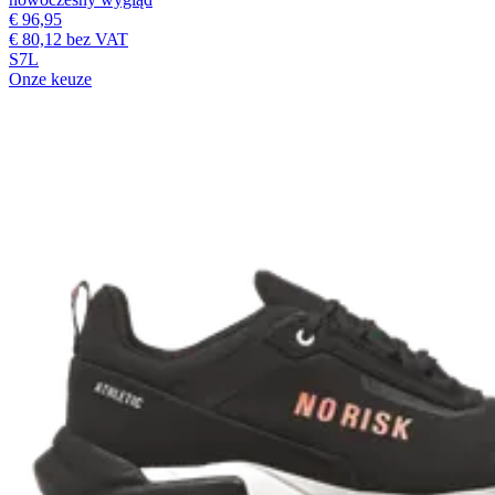
€ 96,95
€ 80,12
bez VAT
S7L
Onze keuze