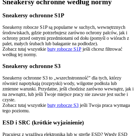
Sneakersy ochronne według normy
Sneakersy ochronne S1P
Sneakersy robocze S1P są popularne w suchych, wewnętrznych
środowiskach, gdzie potrzebujesz zarówno ochrony palców, jak i
ochrony przed ostrymi przedmiotami od dołu (pomyśl o wiórach z
palet, małych śrubach lub bałaganie na podłodze).
Zobacz tutaj wszystkie
buty robocze S1P
jeśli chcesz filtrować
według tej normy.
Sneakersy ochronne S3
Sneakersy ochronne S3 to „wszechstronność” dla tych, którzy
również napotykają (rozpryski) wody, wilgotne podłoża lub
zmienne warunki. Przydatne, jeśli chodzisz zarówno wewnątrz, jak i
na zewnątrz, lub jeśli Twoje miejsce pracy nie zawsze jest suche i
czyste.
Zobacz tutaj wszystkie
buty robocze S3
jeśli Twoja praca wymaga
tego poziomu.
ESD i SRC (krótkie wyjaśnienie)
Pracujesz z wrażliwą elektroniką lub w strefie ESD? Wtedy ESD