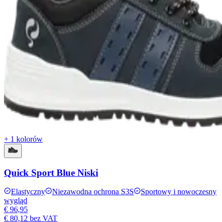
+ 1 kolorów
Quick Sport Blue Niski
Elastyczny
Niezawodna ochrona S3S
Sportowy i nowoczesny
wygląd
€ 96,95
€ 80,12
bez VAT