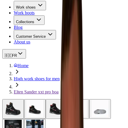
Work shoes
Work boots
Collections
Blog
Customer Service
About us
🇧🇪
FR
Home
High work shoes for men
Elten Sander xxt pro boa