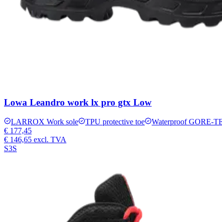
Lowa Leandro work lx pro gtx Low
LARROX Work sole
TPU protective toe
Waterproof GORE-T
€ 177,45
€ 146,65
excl. TVA
S3S