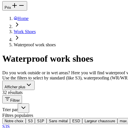
Prix
Home
Work Shoes
Waterproof work shoes
Waterproof work shoes
Do you work outside or in wet areas? Here you will find waterproof wo
Use the filters to select by standard (like S3), waterproofing (WR/WRU
Afficher plus
32 résultats
Filtrer
Trier par
Filtres populaires
Notre choix
S3
S1P
Sans métal
ESD
Largeur chaussure
max.
S3S