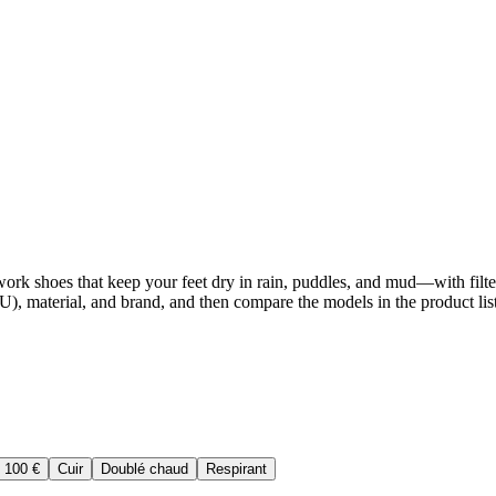
rk shoes that keep your feet dry in rain, puddles, and mud—with filters
), material, and brand, and then compare the models in the product list
 100 €
Cuir
Doublé chaud
Respirant