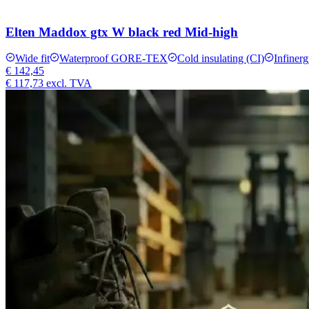
Elten Maddox gtx W black red Mid-high
Wide fit
Waterproof GORE-TEX
Cold insulating (CI)
Infiner
€ 142,45
€ 117,73
excl. TVA