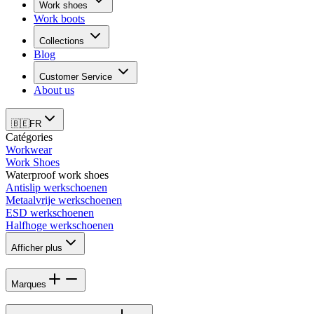
Work shoes
Work boots
Collections
Blog
Customer Service
About us
🇧🇪
FR
Catégories
Workwear
Work Shoes
Waterproof work shoes
Antislip werkschoenen
Metaalvrije werkschoenen
ESD werkschoenen
Halfhoge werkschoenen
Afficher plus
Marques