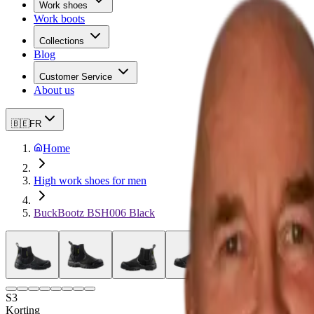
Work shoes
Work boots
Collections
Blog
Customer Service
About us
🇧🇪
FR
Home
High work shoes for men
BuckBootz BSH006 Black
S3
Korting