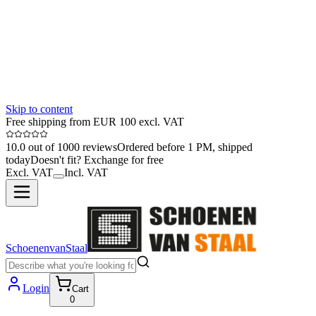
Skip to content
Free shipping from EUR 100 excl. VAT
10.0 out of 1000 reviews
Ordered before 1 PM, shipped
today
Doesn't fit? Exchange for free
Excl. VAT
Incl. VAT
SchoenenvanStaal
Login
Cart
0