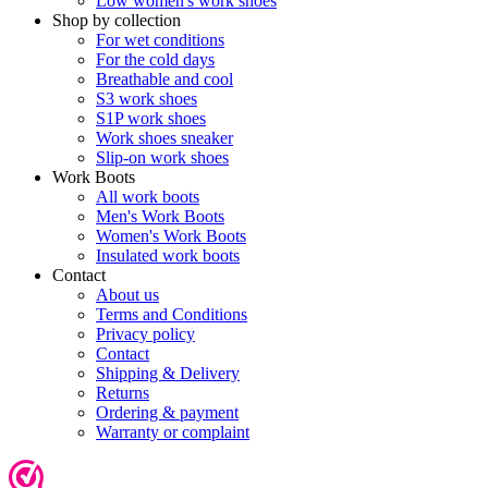
Low women's work shoes
Shop by collection
For wet conditions
For the cold days
Breathable and cool
S3 work shoes
S1P work shoes
Work shoes sneaker
Slip-on work shoes
Work Boots
All work boots
Men's Work Boots
Women's Work Boots
Insulated work boots
Contact
About us
Terms and Conditions
Privacy policy
Contact
Shipping & Delivery
Returns
Ordering & payment
Warranty or complaint