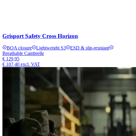
Grisport Safety Cross Horizon
BOA closure
Lightweight S3
ESD & slip-resistant
Breathable Cambrelle
€ 129,95
€ 107,40
excl. VAT