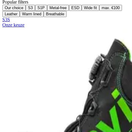
Popular filters
Our choice
S3
S1P
Metal-free
ESD
Wide fit
max. €100
Leather
Warm lined
Breathable
S3S
Onze keuze