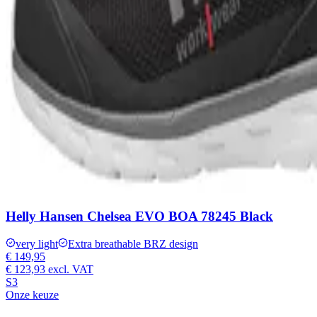
Helly Hansen Chelsea EVO BOA 78245 Black
very light
Extra breathable BRZ design
€ 149,95
€ 123,93
excl. VAT
S3
Onze keuze