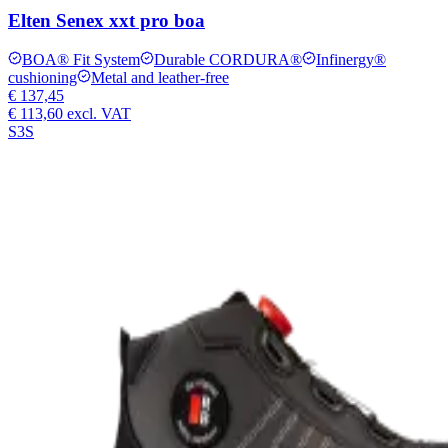
Elten Senex xxt pro boa
BOA® Fit System
Durable CORDURA®
Infinergy®
cushioning
Metal and leather-free
€ 137,45
€ 113,60
excl. VAT
S3S