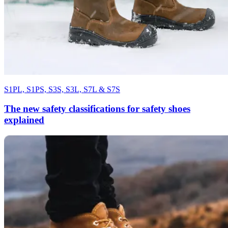
S1PL, S1PS, S3S, S3L, S7L & S7S
The new safety classifications for safety shoes
explained