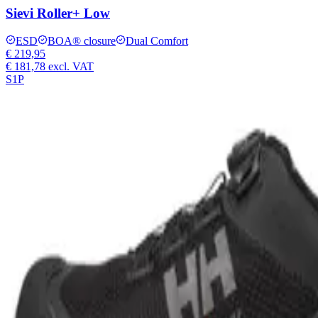
Sievi Roller+ Low
ESD
BOA® closure
Dual Comfort
€ 219,95
€ 181,78
excl. VAT
S1P