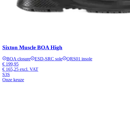
Sixton Muscle BOA High
BOA closure
ESD-SRC sole
QRS01 insole
€ 199,95
€ 165,25
excl. VAT
S3S
Onze keuze