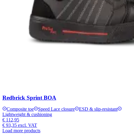
Redbrick Sprint BOA
Composite toe
Speed Lace closure
ESD & slip-resistant
Lightweight & cushioning
€ 112,95
€ 93,35
excl. VAT
Load more products