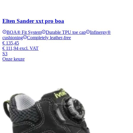
Elten Sander xxt pro boa
BOA® Fit System
Durable TPU toe cap
Infinergy®
cushioning
Completely leather-free
€ 135,45
€ 111,94
excl. VAT
S3
Onze keuze