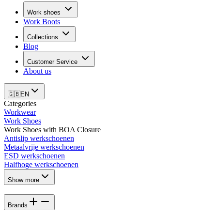
Work shoes
Work Boots
Collections
Blog
Customer Service
About us
🇬🇧
EN
Categories
Workwear
Work Shoes
Work Shoes with BOA Closure
Antislip werkschoenen
Metaalvrije werkschoenen
ESD werkschoenen
Halfhoge werkschoenen
Show more
Brands