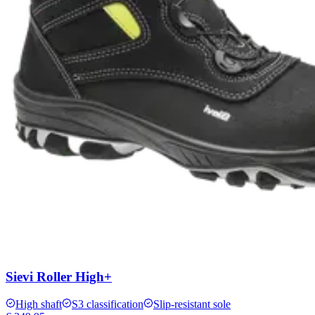
Sievi Roller High+
High shaft
S3 classification
Slip-resistant sole