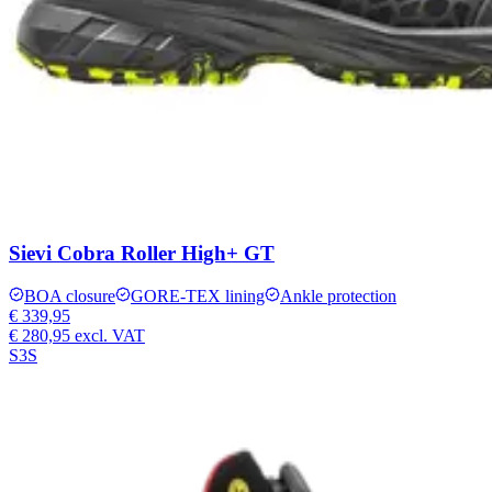
Sievi Cobra Roller High+ GT
BOA closure
GORE-TEX lining
Ankle protection
€ 339,95
€ 280,95
excl. VAT
S3S